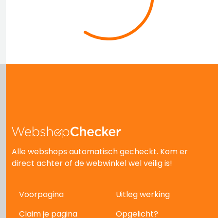
Alle webshops automatisch gecheckt. Kom er
direct achter of de webwinkel wel veilig is!
Voorpagina
Uitleg werking
Claim je pagina
Opgelicht?