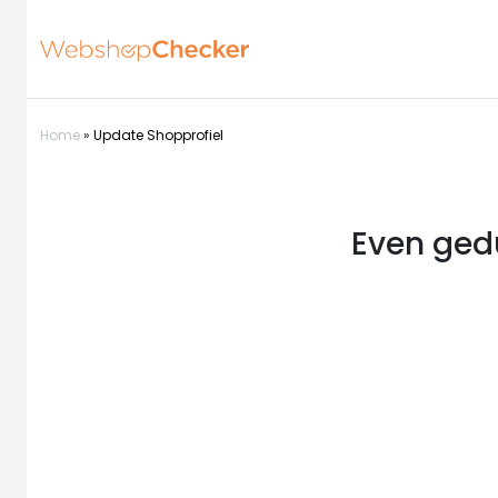
Home
»
Update Shopprofiel
Even gedu