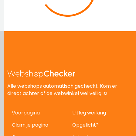
Alle webshops automatisch gecheckt. Kom er
direct achter of de webwinkel wel veilig is!
Voorpagina
Uitleg werking
Claim je pagina
Opgelicht?