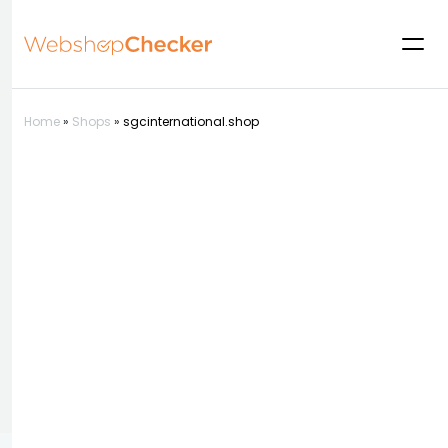
Home
»
Shops
»
sgcinternational.shop