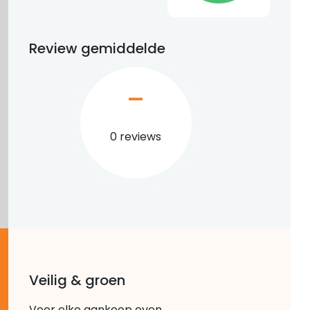
Review gemiddelde
–
0 reviews
Veilig & groen
Voor elke aankoop even