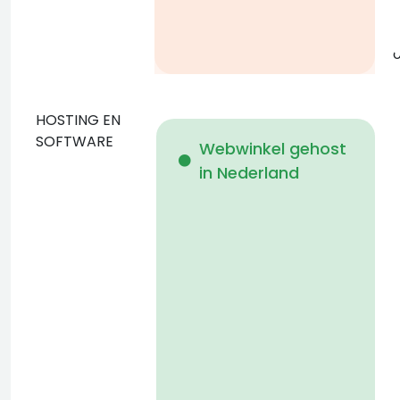
g
o
HOSTING EN
D
SOFTWARE
Webwinkel gehost
in Nederland
b
p
D
n