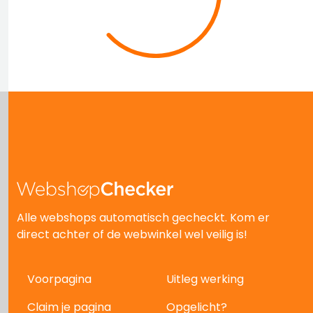
Alle webshops automatisch gecheckt. Kom er
direct achter of de webwinkel wel veilig is!
Voorpagina
Uitleg werking
Claim je pagina
Opgelicht?