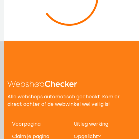
Alle webshops automatisch gecheckt. Kom er
direct achter of de webwinkel wel veilig is!
Voorpagina
Uitleg werking
Claim je pagina
Opgelicht?