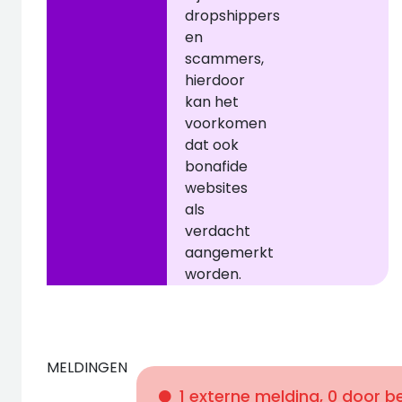
dropshippers
en
scammers,
hierdoor
kan het
voorkomen
dat ook
bonafide
websites
als
verdacht
aangemerkt
worden.
MELDINGEN
1 externe melding, 0 door 