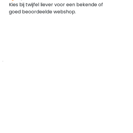
zijn
melding
Kies bij twijfel liever voor een bekende of
meldingen
bij
goed beoordeelde webshop.
bekend
de
bij
Zwarte
externe
Lijst
bronnen,
domeinen
we
raden
je
aan
om
deze
meldingen
goed
te
bestuderen.
Koop
alleen
als