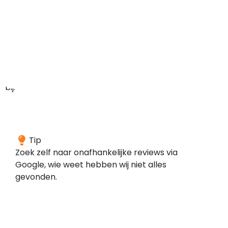
zekerheden
als
consument.
Webwinkel
sanitino.nl
is
aangesloten
bij:
We
Tip
konden
Zoek zelf naar onafhankelijke reviews via
geen
Google, wie weet hebben wij niet alles
reviews
gevonden.
vinden
voor
dit
domein