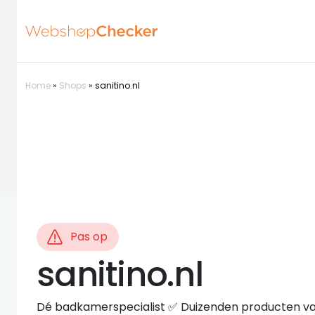
Home
»
Shops
»
sanitino.nl
Pas op
sanitino.nl
Dé badkamerspecialist ✅ Duizenden producten va