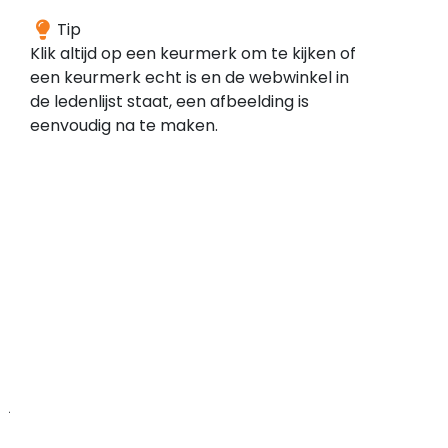
Een
Tip
webwinkel
Klik altijd op een keurmerk om te kijken of
die
een keurmerk echt is en de webwinkel in
aangesloten
de ledenlijst staat, een afbeelding is
is
eenvoudig na te maken.
bij
een
keurmerk
is
gecontroleerd
op
wet
en
regelgeving.
Dit
geeft
je
meer