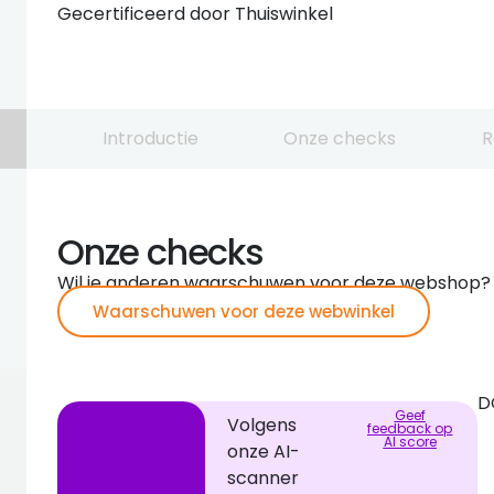
Gecertificeerd door Thuiswinkel
Introductie
Onze checks
R
Onze checks
Wil je anderen waarschuwen voor deze webshop?
Waarschuwen voor deze webwinkel
D
Geef
Volgens
feedback op
AI score
onze AI-
scanner