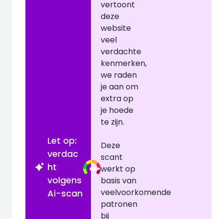
vertoont
deze
website
veel
verdachte
kenmerken,
we raden
je aan om
extra op
je hoede
te zijn.
Let op:
Deze
verdac
scant
ht
werkt op
volgens
basis van
veelvoorkomende
Ai-scan
patronen
bij