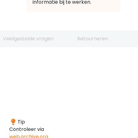
informatie bij te werken.
Veelgestelde vragen
Retourneren
Het
Tip
domein
Controleer via
is
web.archive.org