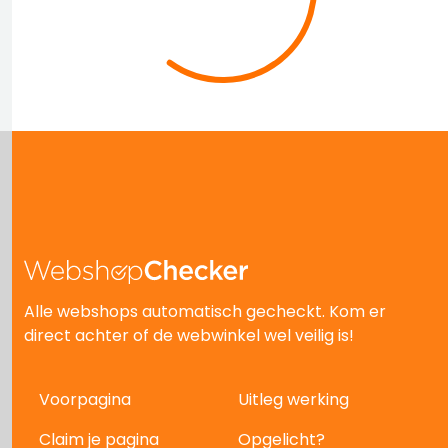
Alle webshops automatisch gecheckt. Kom er
direct achter of de webwinkel wel veilig is!
Voorpagina
Uitleg werking
Claim je pagina
Opgelicht?