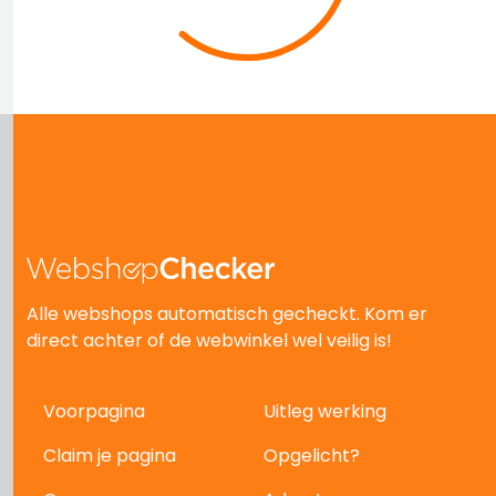
Alle webshops automatisch gecheckt. Kom er
direct achter of de webwinkel wel veilig is!
Voorpagina
Uitleg werking
Claim je pagina
Opgelicht?