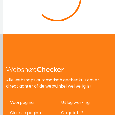
Alle webshops automatisch gecheckt. Kom er
direct achter of de webwinkel wel veilig is!
Voorpagina
Uitleg werking
Claim je pagina
Opgelicht?