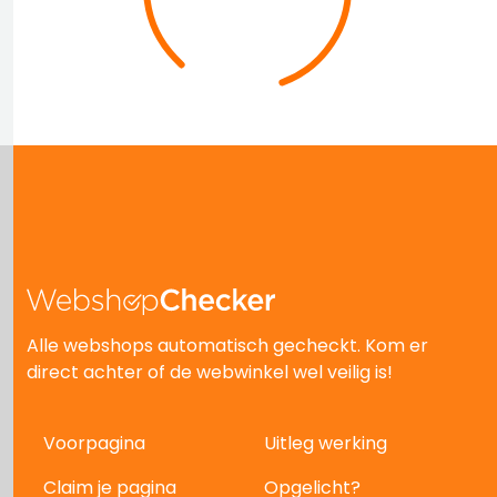
Alle webshops automatisch gecheckt. Kom er
direct achter of de webwinkel wel veilig is!
Voorpagina
Uitleg werking
Claim je pagina
Opgelicht?