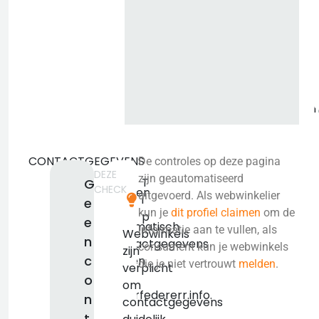
i
CONTACTGEGEVENS
De controles op deze pagina
DEZE
We
zijn geautomatiseerd
T
G
CHECK
konden
uitgevoerd. Als webwinkelier
i
e
niet
kun je
dit profiel claimen
om de
p
e
automatisch
informatie aan te vullen, als
Webwinkels
n
contactgegevens
consument kun je webwinkels
zijn
c
vinden
die je niet vertrouwt
melden
.
verplicht
voor
o
om
rogerfedererr.info.
n
contactgegevens
We
t