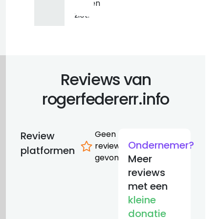
dingen
ziet.
Reviews van
rogerfedererr.info
Geen
Review
Ondernemer?
reviews
platformen
gevonden
Meer
reviews
met een
kleine
donatie