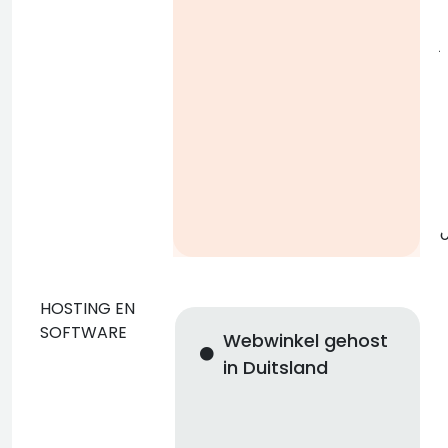
j
g
o
HOSTING EN
SOFTWARE
Webwinkel gehost
r
in Duitsland
n
i