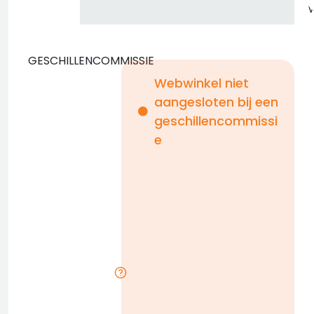
GESCHILLENCOMMISSIE
Webwinkel niet
aangesloten bij een
i
geschillencommissi
e
n
b
D
l