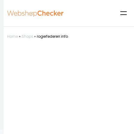
Home
»
Shops
»
rogerfedererr.info