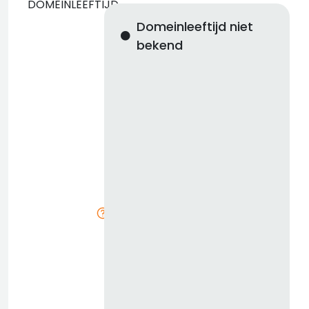
DOMEINLEEFTIJD
Domeinleeftijd niet
l
bekend
d
i
n
K