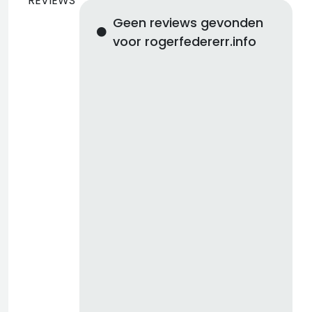
REVIEWS
Geen reviews gevonden
voor rogerfedererr.info
d
b
z