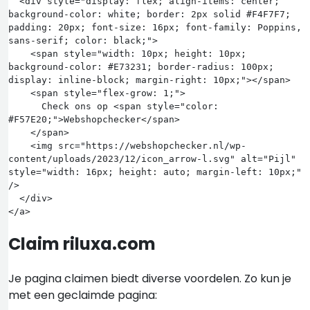
  <div style="display: flex; align-items: center; 
background-color: white; border: 2px solid #F4F7F7; 
padding: 20px; font-size: 16px; font-family: Poppins, 
sans-serif; color: black;">

    <span style="width: 10px; height: 10px; 
background-color: #E73231; border-radius: 100px; 
display: inline-block; margin-right: 10px;"></span>

    <span style="flex-grow: 1;">

      Check ons op <span style="color: 
#F57E20;">Webshopchecker</span>

    </span>

    <img src="https://webshopchecker.nl/wp-
content/uploads/2023/12/icon_arrow-l.svg" alt="Pijl" 
style="width: 16px; height: auto; margin-left: 10px;" 
/>

  </div>

Claim riluxa.com
Je pagina claimen biedt diverse voordelen. Zo kun je
met een geclaimde pagina: