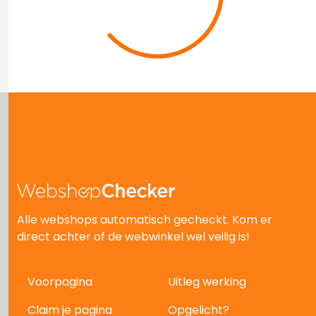
Alle webshops automatisch gecheckt. Kom er
direct achter of de webwinkel wel veilig is!
Voorpagina
Uitleg werking
Claim je pagina
Opgelicht?