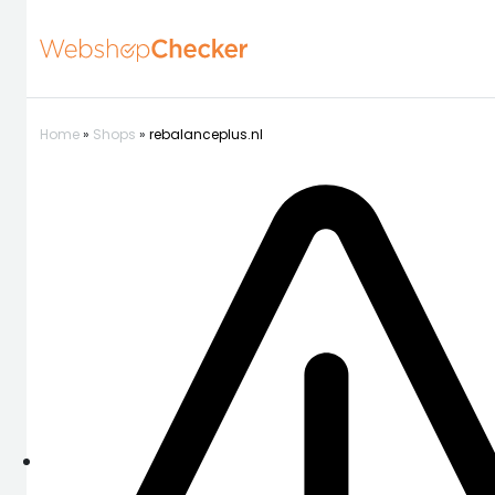
Home
»
Shops
»
rebalanceplus.nl