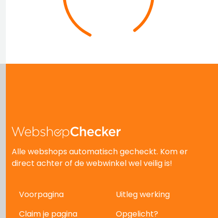
Alle webshops automatisch gecheckt. Kom er
direct achter of de webwinkel wel veilig is!
Voorpagina
Uitleg werking
Claim je pagina
Opgelicht?