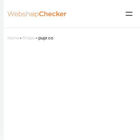
Home
»
Shops
»
pupr.co