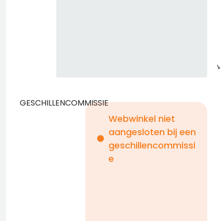
GESCHILLENCOMMISSIE
Webwinkel niet
aangesloten bij een
i
geschillencommissi
e
n
b