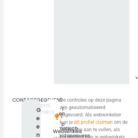
b
CONTACTGEGEVENS
De controles op deze pagina
DEZE
We
zijn geautomatiseerd
T
G
CHECK
konden
uitgevoerd. Als webwinkelier
i
e
niet
kun je
dit profiel claimen
om de
p
e
automatisch
informatie aan te vullen, als
Webwinkels
n
contactgegevens
consument kun je webwinkels