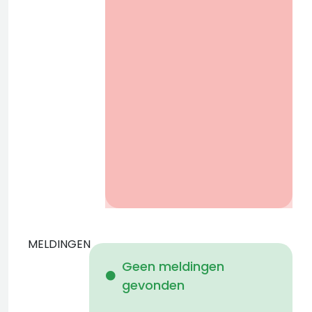
r
MELDINGEN
W
Geen meldingen
gevonden