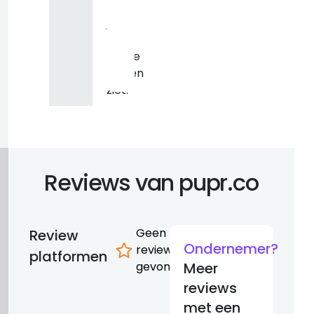
of
je
geen
gekke
dingen
ziet.
Reviews van pupr.co
Geen
Review
Ondernemer?
reviews
platformen
gevonden
Meer
reviews
met een