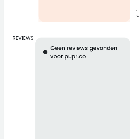
b
j
REVIEWS
Geen reviews gevonden
voor pupr.co
d
b