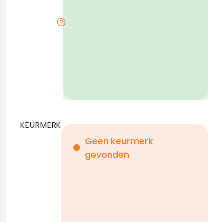
i
KEURMERK
Geen keurmerk
gevonden
i
n