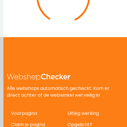
Alle webshops automatisch gecheckt. Kom er
direct achter of de webwinkel wel veilig is!
Voorpagina
Uitleg werking
Claim je pagina
Opgelicht?