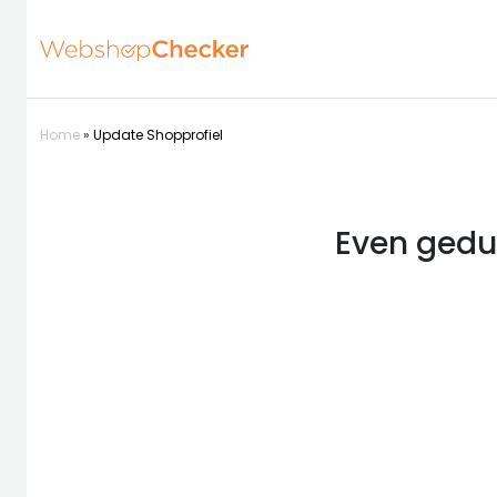
Home
»
Update Shopprofiel
Even gedul