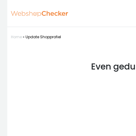
Home
»
Update Shopprofiel
Even gedul