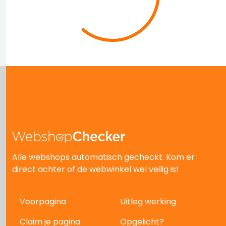
Alle webshops automatisch gecheckt. Kom er
direct achter of de webwinkel wel veilig is!
Voorpagina
Uitleg werking
Claim je pagina
Opgelicht?