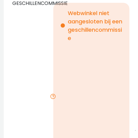
GESCHILLENCOMMISSIE
Webwinkel niet
aangesloten bij een
i
geschillencommissi
e
n
b
D
l
j