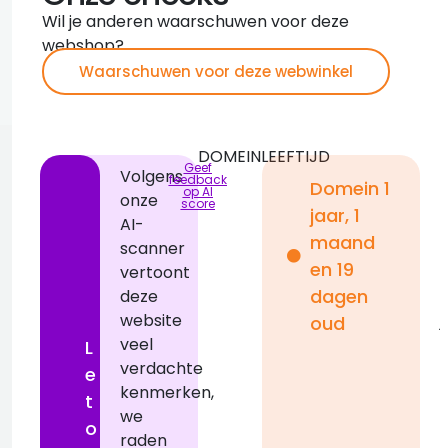
Wil je anderen waarschuwen voor deze
webshop?
Waarschuwen voor deze webwinkel
DOMEINLEEFTIJD
Geef
Volgens
feedback
Domein 1
op AI
onze
score
jaar, 1
AI-
i
maand
scanner
en 19
vertoont
dagen
deze
website
j
oud
veel
L
verdachte
e
kenmerken,
i
t
we
r
o
raden
j