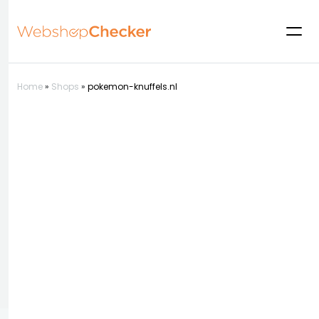
Home
»
Shops
»
pokemon-knuffels.nl