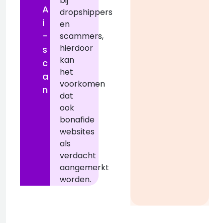
bij
A
dropshippers
i
en
-
scammers,
hierdoor
s
kan
c
het
a
voorkomen
n
dat
ook
bonafide
websites
als
verdacht
aangemerkt
worden.