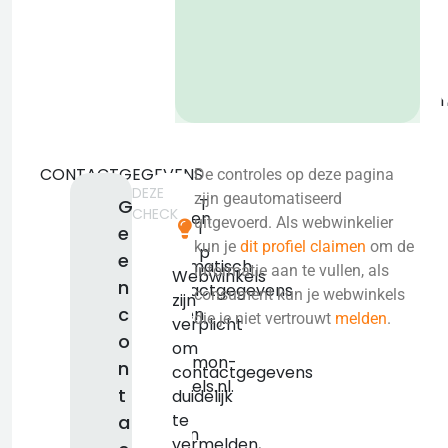
o
b
CONTACTGEGEVENS
De controles op deze pagina
DEZE
We
zijn geautomatiseerd
T
G
CHECK
konden
uitgevoerd. Als webwinkelier
i
e
niet
kun je
dit profiel claimen
om de
p
e
automatisch
informatie aan te vullen, als
Webwinkels
n
contactgegevens
consument kun je webwinkels
zijn
c
vinden
die je niet vertrouwt
melden
.
verplicht
voor
o
om
pokemon-
n
contactgegevens
knuffels.nl.
t
duidelijk
We
te
a
raden
vermelden,