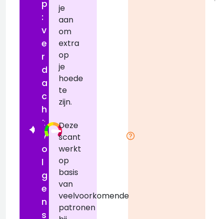
p
je
:
aan
v
om
e
extra
op
r
je
d
hoede
r
a
te
c
zijn.
h
t
Deze
v
scant
o
werkt
op
l
basis
g
van
e
veelvoorkomende
n
patronen
s