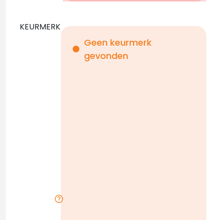
KEURMERK
Geen keurmerk
gevonden
i
n
b
D
w
n