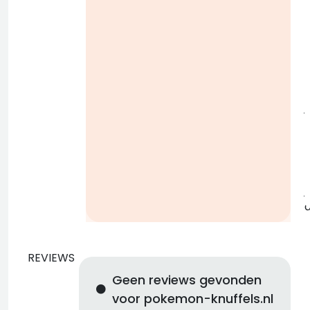
i
j
b
j
REVIEWS
Geen reviews gevonden
voor pokemon-knuffels.nl