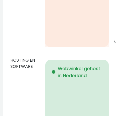
g
o
HOSTING EN
D
SOFTWARE
Webwinkel gehost
in Nederland
b
p