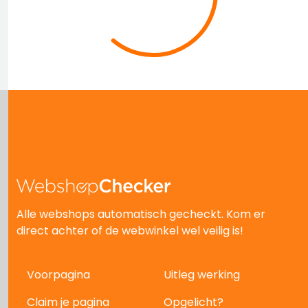
Alle webshops automatisch gecheckt. Kom er
direct achter of de webwinkel wel veilig is!
Voorpagina
Uitleg werking
Claim je pagina
Opgelicht?