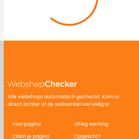
Alle webshops automatisch gecheckt. Kom er
direct achter of de webwinkel wel veilig is!
Voorpagina
Uitleg werking
Claim je pagina
Opgelicht?