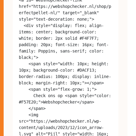
href="https://webshopchecker.nl/shop/p
erfectpellet-nl/" target="_blank" 
style="text-decoration: none;">

  <div style="display: flex; align-
items: center; background-color: 
white; border: 2px solid #F4F7F7; 
padding: 20px; font-size: 16px; font-
family: Poppins, sans-serif; color: 
black;">

    <span style="width: 10px; height: 
10px; background-color: #DACF13; 
border-radius: 100px; display: inline-
block; margin-right: 10px;"></span>

    <span style="flex-grow: 1;">

      Check ons op <span style="color: 
#F57E20;">Webshopchecker</span>

    </span>

    <img 
src="https://webshopchecker.nl/wp-
content/uploads/2023/12/icon_arrow-
l.svg" alt="Pijl" style="width: 16px; 