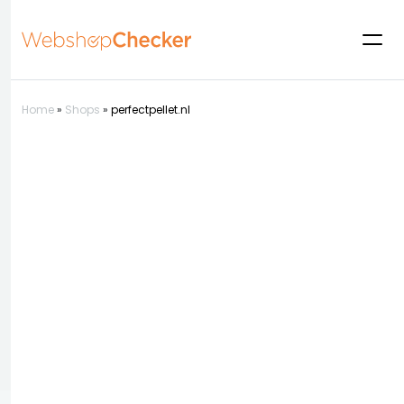
Home
»
Shops
»
perfectpellet.nl