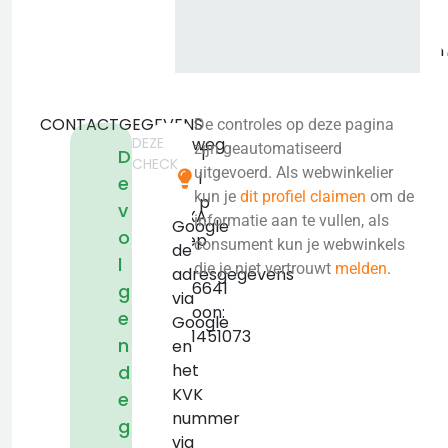
CONTACTGEGEVENS
De controles op deze pagina
DEZE
Rondweg
zijn geautomatiseerd
T
D
CHECK
11
uitgevoerd. Als webwinkelier
i
e
S
kun je
dit profiel claimen
om de
p
v
8091XA
informatie aan te vullen, als
Google
o
Wezep
consument kun je webwinkels
de
l
KVK:
die je niet vertrouwt
melden
.
adresgegevens
87866641
g
via
Telefoon:
e
Google
+31611451073
n
en
het
d
KVK
e
nummer
g
via