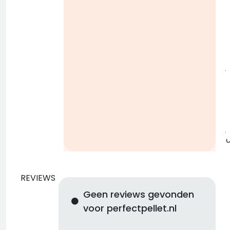
i
j
b
j
REVIEWS
Geen reviews gevonden
voor perfectpellet.nl