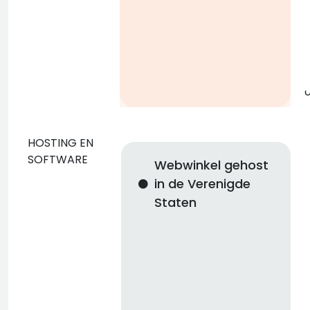
g
o
HOSTING EN
SOFTWARE
Webwinkel gehost
p
in de Verenigde
Staten
n
i