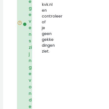
e
kvk.nl
g
en
e
controleer
v
of
e
je
geen
n
gekke
s
dingen
zi
ziet.
j
n
g
e
v
o
n
d
e