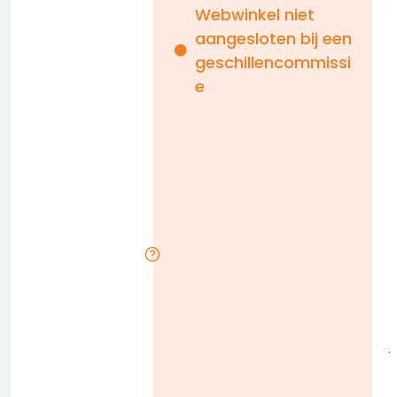
Webwinkel niet
aangesloten bij een
i
geschillencommissi
e
n
b
D
l
j