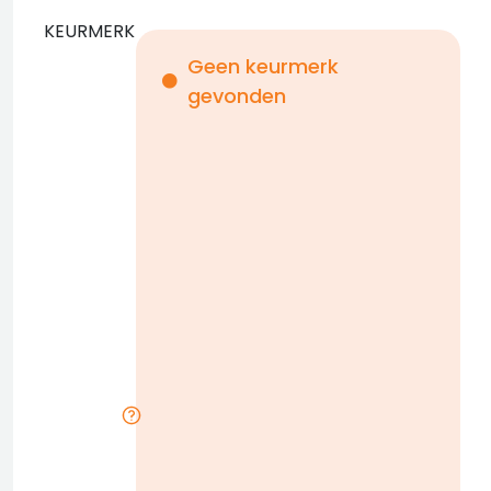
KEURMERK
Geen keurmerk
gevonden
i
n
b
D
w
n