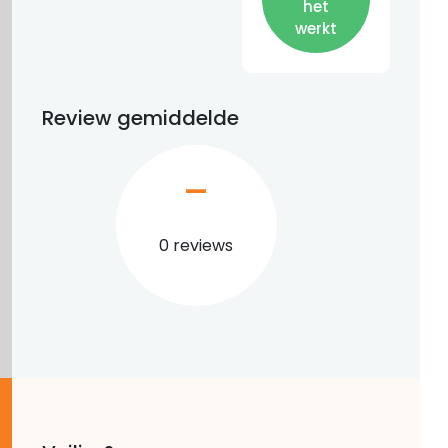
het
werkt
Review gemiddelde
–
0 reviews