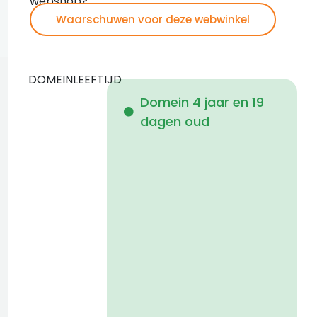
webshop?
Waarschuwen voor deze webwinkel
DOMEINLEEFTIJD
Domein 4 jaar en 19
dagen oud
i
1
j
a
t