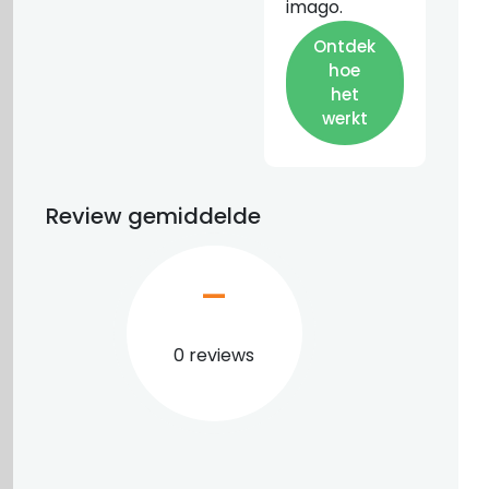
imago.
Ontdek
hoe
het
werkt
Review gemiddelde
–
0 reviews