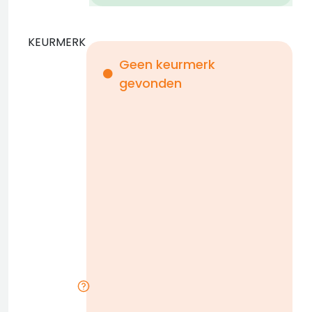
KEURMERK
Geen keurmerk
gevonden
i
n
b
D
w
n