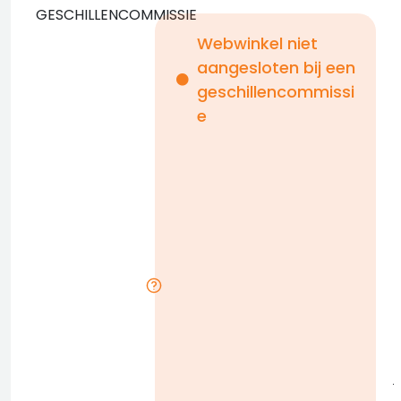
GESCHILLENCOMMISSIE
Webwinkel niet
aangesloten bij een
i
geschillencommissi
e
n
b
D
l
j