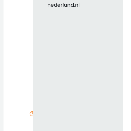
nederland.nl
d
b
z
k