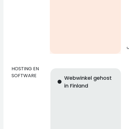
g
o
HOSTING EN
SOFTWARE
Webwinkel gehost
in Finland
n
i