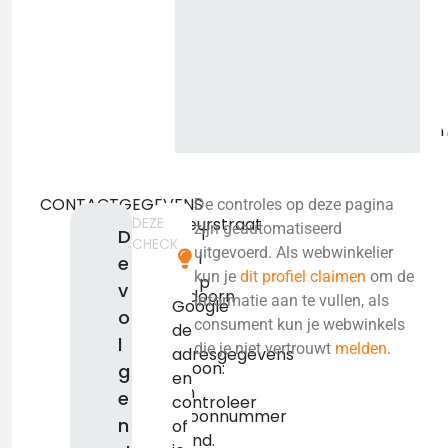
i
CONTACTGEGEVENS
De controles op deze pagina
DEZE
Pasteurstraat
zijn geautomatiseerd
T
D
CHECK
7316
uitgevoerd. Als webwinkelier
i
e
GV
kun je
dit profiel claimen
om de
p
v
Apeldoorn
informatie aan te vullen, als
Google
o
KVK:
consument kun je webwinkels
de
l
false
die je niet vertrouwt
melden
.
adresgegevens
Telefoon:
g
en
Geen
e
controleer
telefoonnummer
n
of
bekend.