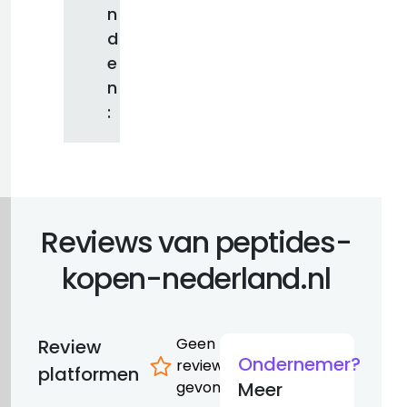
n
d
e
n
:
Reviews van peptides-
kopen-nederland.nl
Geen
Review
Ondernemer?
reviews
platformen
gevonden
Meer