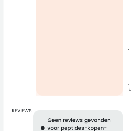
i
j
b
j
REVIEWS
Geen reviews gevonden
voor peptides-kopen-