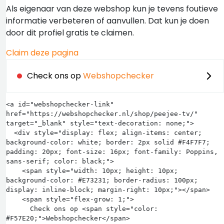
Als eigenaar van deze webshop kun je tevens foutieve
informatie verbeteren of aanvullen. Dat kun je doen
door dit profiel gratis te claimen.
Claim deze pagina
Check ons op
Webshopchecker
<a id="webshopchecker-link" 
href="https://webshopchecker.nl/shop/peejee-tv/" 
target="_blank" style="text-decoration: none;">

  <div style="display: flex; align-items: center; 
background-color: white; border: 2px solid #F4F7F7; 
padding: 20px; font-size: 16px; font-family: Poppins, 
sans-serif; color: black;">

    <span style="width: 10px; height: 10px; 
background-color: #E73231; border-radius: 100px; 
display: inline-block; margin-right: 10px;"></span>

    <span style="flex-grow: 1;">

      Check ons op <span style="color: 
#F57E20;">Webshopchecker</span>
