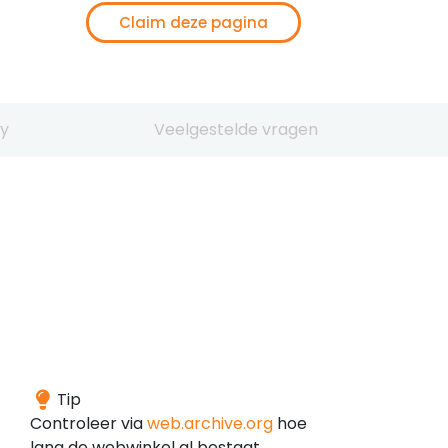
Claim deze pagina
y
Veelgestelde vragen
Het
Tip
domein
Controleer via
web.archive.org
hoe
is
lang de webwinkel al bestaat.