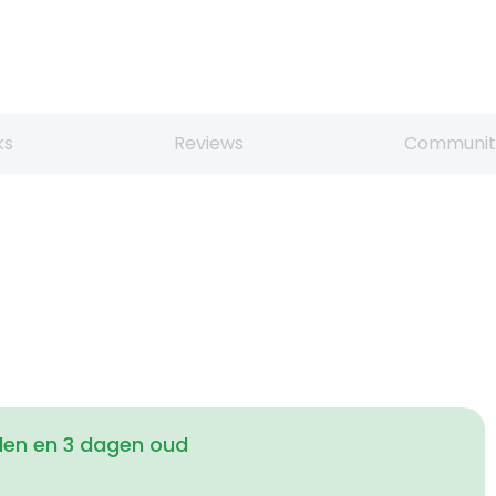
ks
Reviews
Communit
den en 3 dagen oud