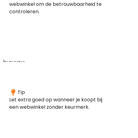
geen
webwinkel om de betrouwbaarheid te
meldingen
controleren.
gevonden
in
de
door
ons
gescande
bronnen.
Deze
Tip
webwinkel
Let extra goed op wanneer je koopt bij
is
een webwinkel zonder keurmerk.
volgens
onze
gegevens
niet