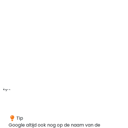
maar
het
domein
kan
in
het
verleden
ook
ergens
anders
voor
gebruikt
zijn.
Wij
Tip
hebben
Google altijd ook nog op de naam van de