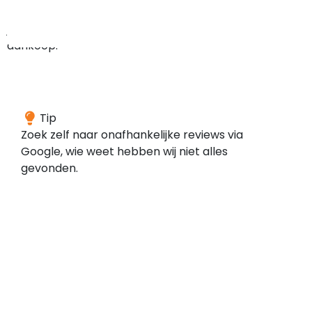
bij
je
aankoop.
We
Tip
konden
Zoek zelf naar onafhankelijke reviews via
geen
Google, wie weet hebben wij niet alles
reviews
gevonden.
vinden
voor
dit
domein
bij
de
door
ons
gescande