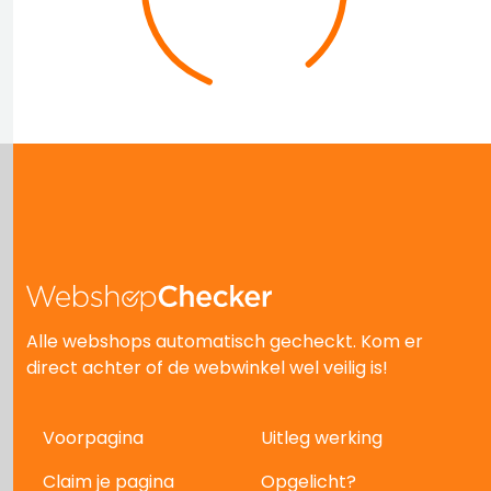
Alle webshops automatisch gecheckt. Kom er
direct achter of de webwinkel wel veilig is!
Voorpagina
Uitleg werking
Claim je pagina
Opgelicht?