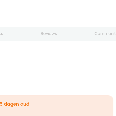
ks
Reviews
Communit
5 dagen oud