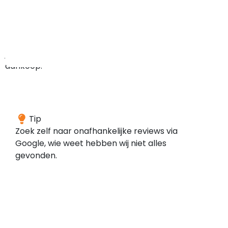
minder
zekerheden
hebt
bij
je
aankoop.
We
Tip
konden
Zoek zelf naar onafhankelijke reviews via
geen
Google, wie weet hebben wij niet alles
reviews
gevonden.
vinden
voor
dit
domein
bij
de