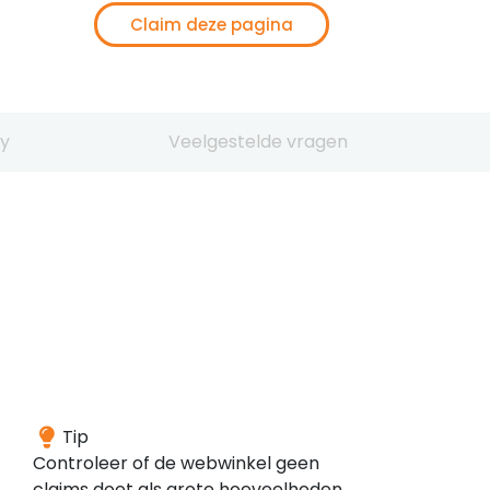
Claim deze pagina
y
Veelgestelde vragen
Het
Tip
domein
Controleer of de webwinkel geen
is
claims doet als grote hoeveelheden