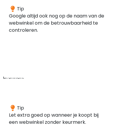
Wij
Tip
hebben
Google altijd ook nog op de naam van de
geen
webwinkel om de betrouwbaarheid te
meldingen
controleren.
gevonden
in
de
door
ons
gescande
bronnen.
Deze
Tip
webwinkel
Let extra goed op wanneer je koopt bij
is
een webwinkel zonder keurmerk.
volgens