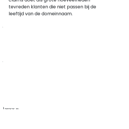
geregistreerd
tevreden klanten die niet passen bij de
op
leeftijd van de domeinnaam.
22
januari
2026,
dat
is
relatief
jong.
Een
net
gestarte
webwinkel
kent
meer
risico’s.