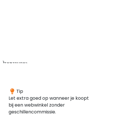
recente
reviews
kan
bijvoorbeeld
duiden
op
een
nieuwe
webwinkel.
Deze
Tip
webwinkel
Let extra goed op wanneer je koopt
is
bij een webwinkel zonder
volgens
geschillencommissie.
onze
gegevens