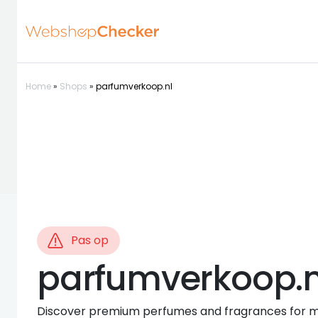
Home
»
Shops
»
parfumverkoop.nl
Pas op
parfumverkoop.n
Discover premium perfumes and fragrances for m