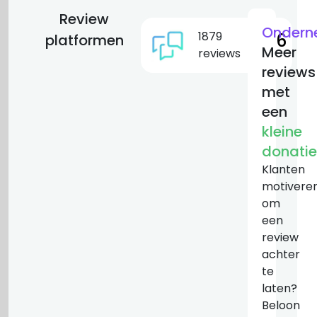
Review
Ondern
1879
9.6
platformen
Meer
reviews
reviews
met
een
kleine
donatie
Klanten
motivere
om
een
review
achter
te
laten?
Beloon