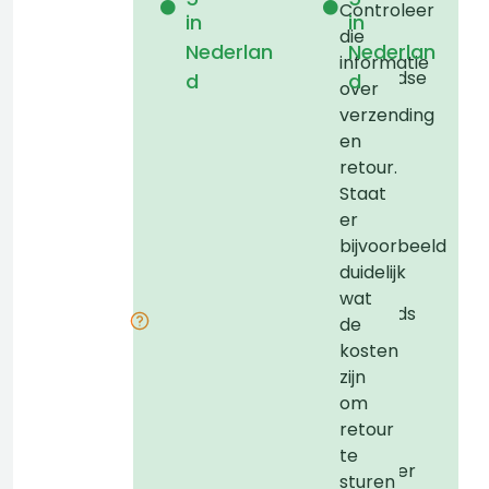
Controleer
in
in
bij
b
die
Nederlan
Nederlan
een
informatie
Nederlandse
d
d
over
hosting
verzending
provider.
p
en
Dit
D
retour.
betekent
Staat
niet
n
er
dat
bijvoorbeeld
het
duidelijk
bedrijf
b
wat
Nederlands
de
is,
i
kosten
maar
zijn
maakt
om
het
retour
wel
te
makkelijker
sturen