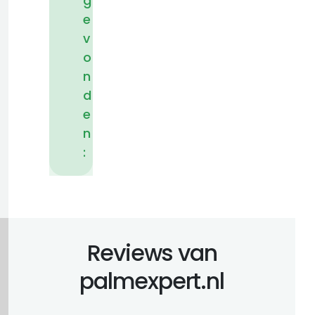
g
e
v
o
n
d
e
n
:
Reviews van
palmexpert.nl