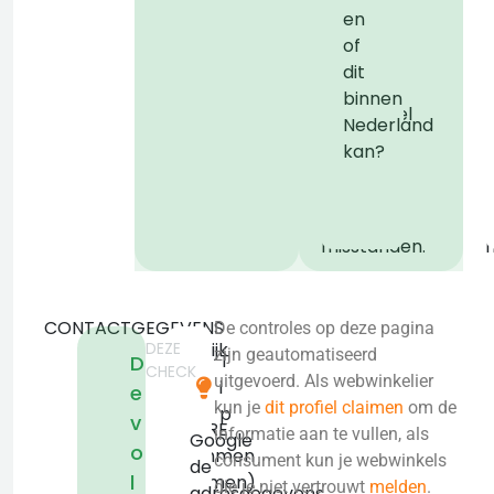
voor
en
Politie
P
of
om
dit
de
binnen
webwinkel
Nederland
offline
o
kan?
te
halen
bij
b
misstanden.
CONTACTGEGEVENS
De controles op deze pagina
DEZE
Koedijk
zijn geautomatiseerd
T
D
CHECK
9-
uitgevoerd. Als webwinkelier
i
e
A
kun je
dit profiel claimen
om de
p
v
8147RE
informatie aan te vullen, als
Google
o
Giethmen
consument kun je webwinkels
de
l
(Ommen)
die je niet vertrouwt
melden
.
adresgegevens