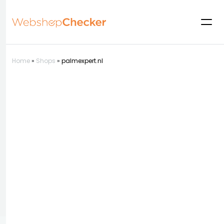
Home
»
Shops
»
palmexpert.nl