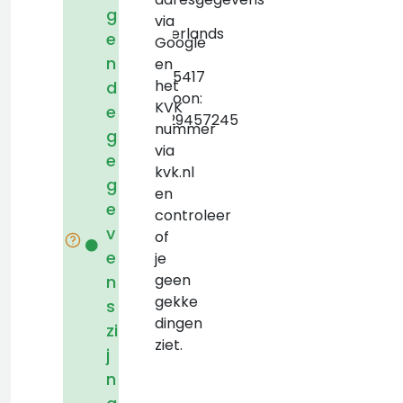
the
g
via
Netherlands
e
Google
KVK:
n
en
05065417
het
d
Telefoon:
KVK
e
+31529457245
nummer
g
via
e
kvk.nl
g
en
e
controleer
v
of
e
je
geen
n
gekke
s
dingen
zi
ziet.
j
n