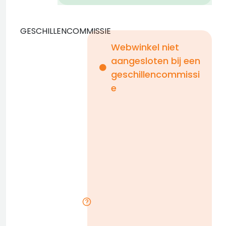
GESCHILLENCOMMISSIE
Webwinkel niet
1
aangesloten bij een
geschillencommissi
e
i
n
l
D