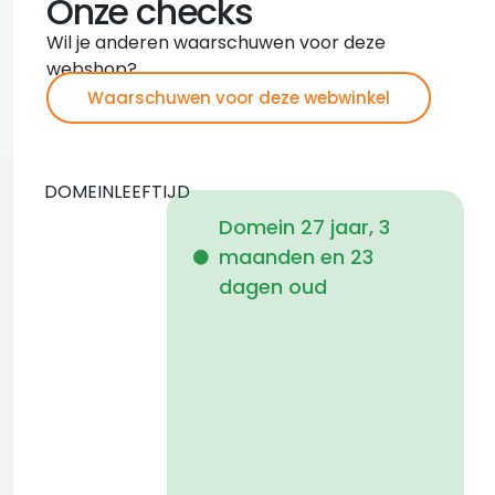
Onze checks
Wil je anderen waarschuwen voor deze
webshop?
Waarschuwen voor deze webwinkel
DOMEINLEEFTIJD
Domein 27 jaar, 3
maanden en 23
i
dagen oud
1
a
1