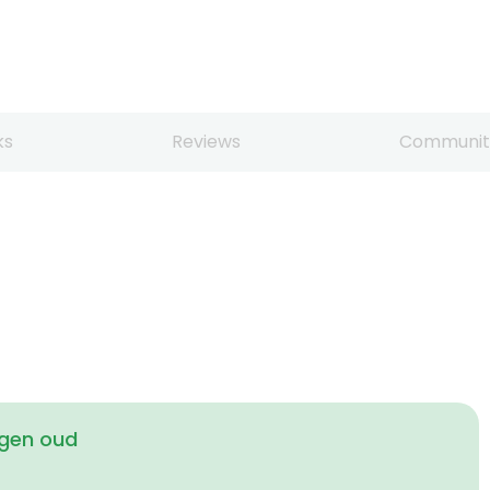
ks
Reviews
Communit
agen oud