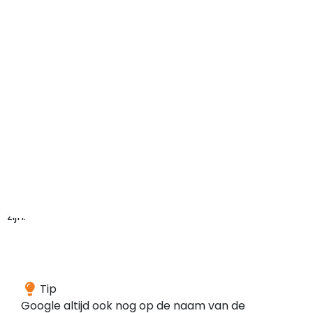
maar
het
domein
kan
in
het
verleden
ook
ergens
anders
voor
gebruikt
zijn.
Wij
Tip
hebben
Google altijd ook nog op de naam van de