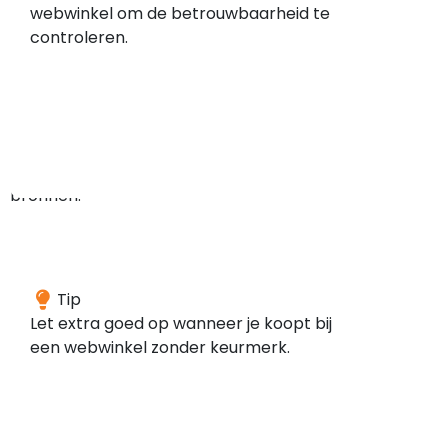
geen
webwinkel om de betrouwbaarheid te
meldingen
controleren.
gevonden
in
de
door
ons
gescande
bronnen.
Deze
Tip
webwinkel
Let extra goed op wanneer je koopt bij
is
een webwinkel zonder keurmerk.
volgens
onze
gegevens
niet