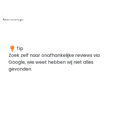
bij
je
aankoop.
We
Tip
konden
Zoek zelf naar onafhankelijke reviews via
geen
Google, wie weet hebben wij niet alles
reviews
gevonden.
vinden
voor
dit
domein
bij
de
door
ons
gescande