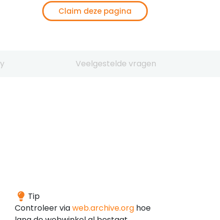
Claim deze pagina
y
Veelgestelde vragen
Het
Tip
domein
Controleer via
web.archive.org
hoe
is
lang de webwinkel al bestaat.