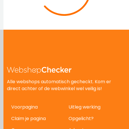
Alle webshops automatisch gecheckt. Kom er
direct achter of de webwinkel wel veilig is!
Voorpagina
Uitleg werking
Claim je pagina
Opgelicht?