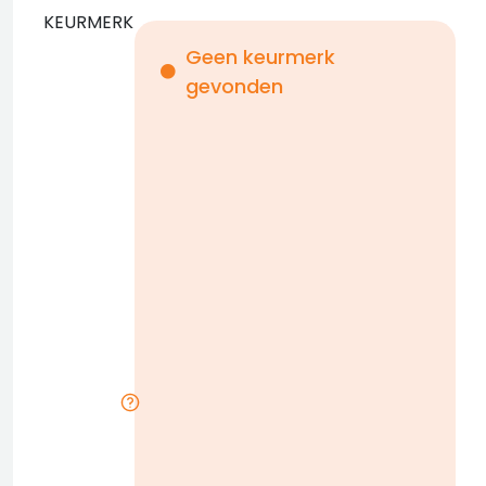
KEURMERK
Geen keurmerk
gevonden
i
n
b
D
w
n