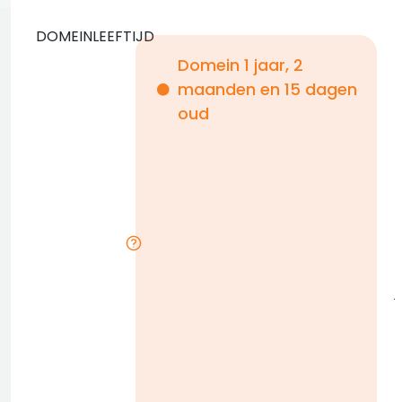
DOMEINLEEFTIJD
Domein 1 jaar, 2
maanden en 15 dagen
i
oud
i
r
j