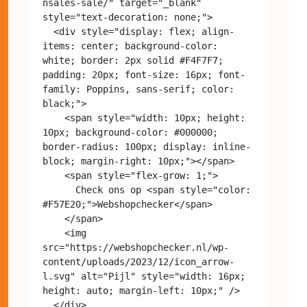
nsales-sale/" target="_blank" 
style="text-decoration: none;">

  <div style="display: flex; align-
items: center; background-color: 
white; border: 2px solid #F4F7F7; 
padding: 20px; font-size: 16px; font-
family: Poppins, sans-serif; color: 
black;">

    <span style="width: 10px; height: 
10px; background-color: #000000; 
border-radius: 100px; display: inline-
block; margin-right: 10px;"></span>

    <span style="flex-grow: 1;">

      Check ons op <span style="color: 
#F57E20;">Webshopchecker</span>

    </span>

    <img 
src="https://webshopchecker.nl/wp-
content/uploads/2023/12/icon_arrow-
l.svg" alt="Pijl" style="width: 16px; 
height: auto; margin-left: 10px;" />

  </div>
