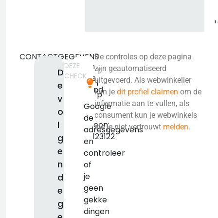
CONTACTGEGEVENS
De controles op deze pagina
DEZE
Geen
zijn geautomatiseerd
T
D
CHECK
adres
uitgevoerd. Als webwinkelier
i
e
bekend.
kun je
dit profiel claimen
om de
p
v
KVK:
informatie aan te vullen, als
Google
o
false
consument kun je webwinkels
de
l
Telefoon:
die je niet vertrouwt
melden
.
adresgegevens
2026123122
g
en
e
controleer
n
of
je
d
geen
e
gekke
g
dingen
e