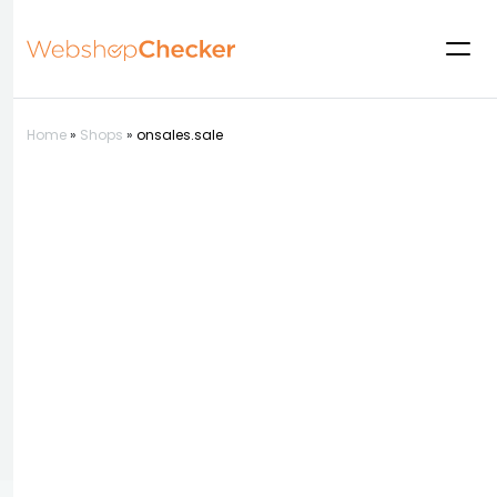
Home
»
Shops
»
onsales.sale