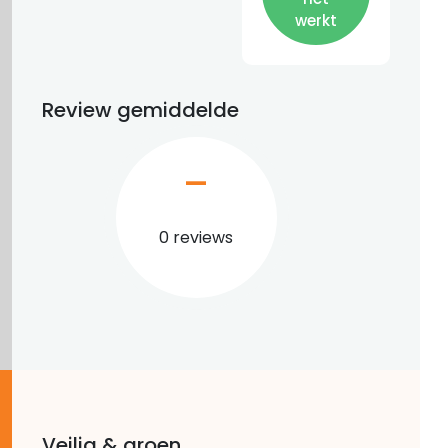
werkt
Review gemiddelde
–
0 reviews
Veilig & groen