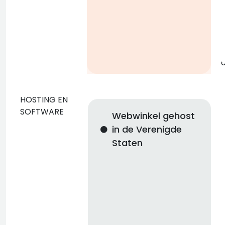
g
o
HOSTING EN
SOFTWARE
Webwinkel gehost
o
in de Verenigde
Staten
n
i