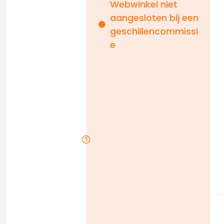
Webwinkel niet
aangesloten bij een
i
geschillencommissi
e
n
b
D
l
j