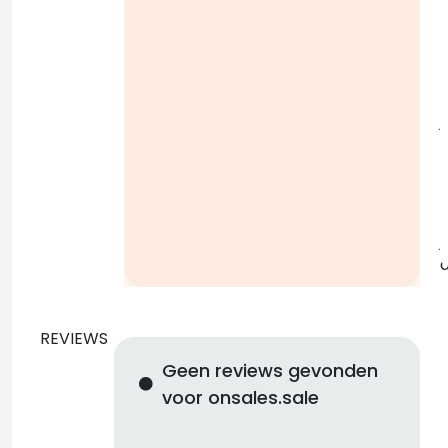
i
j
b
j
REVIEWS
Geen reviews gevonden
voor onsales.sale