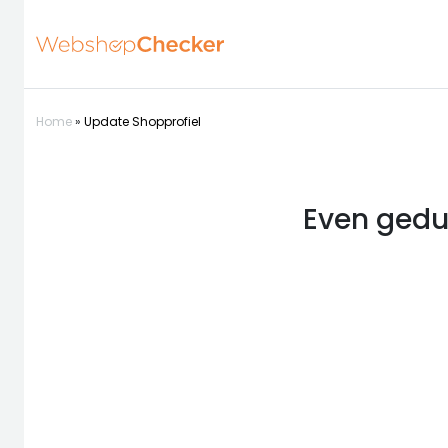
Home
»
Update Shopprofiel
Even gedul