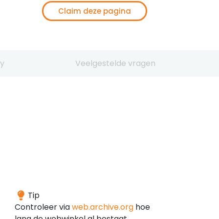
Claim deze pagina
y
Veelgestelde vragen
Het
Tip
domein
Controleer via
web.archive.org
hoe
is
lang de webwinkel al bestaat.