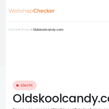
Home
»
Shops
»
Oldskoolcandy.com
Slecht
Oldskoolcandy.