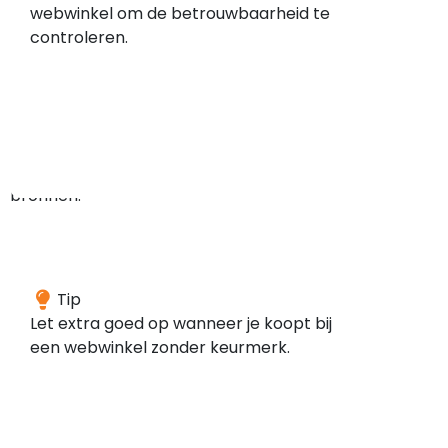
geen
webwinkel om de betrouwbaarheid te
meldingen
controleren.
gevonden
in
de
door
ons
gescande
bronnen.
Deze
Tip
webwinkel
Let extra goed op wanneer je koopt bij
is
een webwinkel zonder keurmerk.
volgens
onze
gegevens
niet