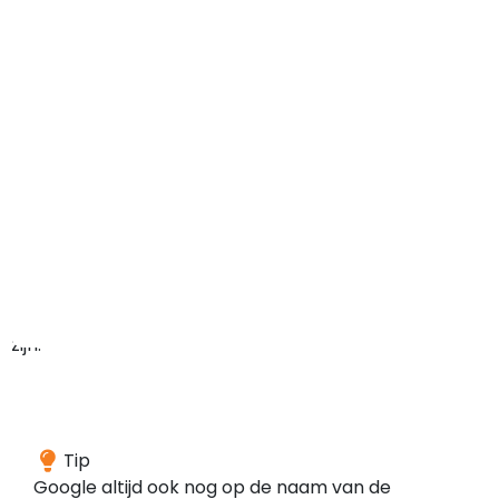
maar
het
domein
kan
in
het
verleden
ook
ergens
anders
voor
gebruikt
zijn.
Wij
Tip
hebben
Google altijd ook nog op de naam van de