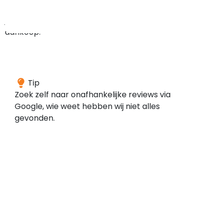
bij
je
aankoop.
We
Tip
konden
Zoek zelf naar onafhankelijke reviews via
geen
Google, wie weet hebben wij niet alles
reviews
gevonden.
vinden
voor
dit
domein
bij
de
door
ons
gescande