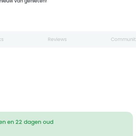
pnieuw van genieten!
ks
Reviews
Communit
en en 22 dagen oud