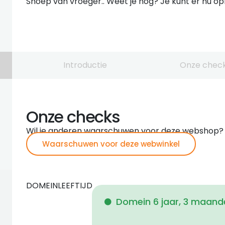
Snoep van vroeger.. Weet je nog? Je kunt er nu o
Introductie
Onze chec
Onze checks
Wil je anderen waarschuwen voor deze webshop?
Waarschuwen voor deze webwinkel
DOMEINLEEFTIJD
Domein 6 jaar, 3 maand