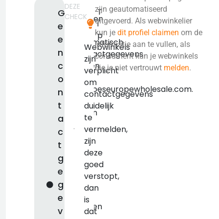
DEZE
We
zijn geautomatiseerd
T
G
CHECK
konden
uitgevoerd. Als webwinkelier
i
e
niet
kun je
dit profiel claimen
om de
p
e
automatisch
informatie aan te vullen, als
Webwinkels
n
contactgegevens
consument kun je webwinkels
zijn
c
vinden
die je niet vertrouwt
melden
.
verplicht
voor
o
om
nl.vapeseuropewholesale.com.
n
contactgegevens
We
t
duidelijk
raden
te
a
je
vermelden,
c
aan
zijn
t
om
deze
g
deze
goed
e
zelf
verstopt,
op
g
dan
te
e
is
zoeken
v
dat
en