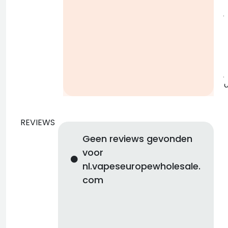
j
b
j
REVIEWS
Geen reviews gevonden
voor
nl.vapeseuropewholesale.
com
d