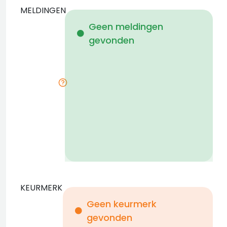
MELDINGEN
W
Geen meldingen
gevonden
i
KEURMERK
Geen keurmerk
gevonden
i