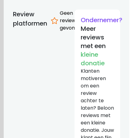
Geen
Review
Ondernemer?
reviews
platformen
gevonden
Meer
reviews
met een
kleine
donatie
Klanten
motiveren
om een
review
achter te
laten? Beloon
reviews met
een kleine
donatie. Jouw
klant een fijn