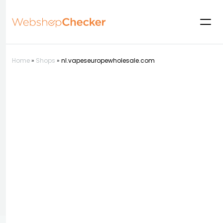
Home
»
Shops
»
nl.vapeseuropewholesale.com