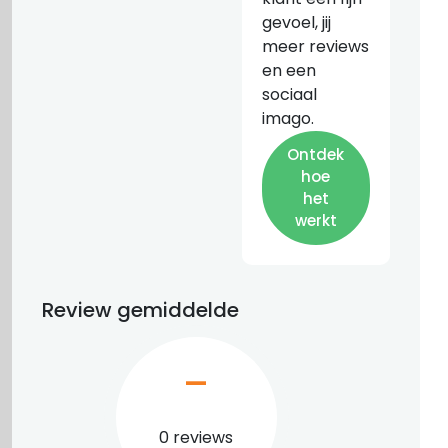
gevoel, jij
meer reviews
en een
sociaal
imago.
Ontdek
hoe
het
werkt
Review gemiddelde
–
0 reviews