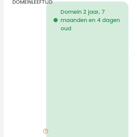
DOMEINLEEFTIJD
Domein 2 jaar, 7
maanden en 4 dagen
i
oud
j
a
t
D