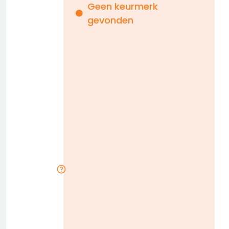
Geen keurmerk
gevonden
i
n
b
D
w
n