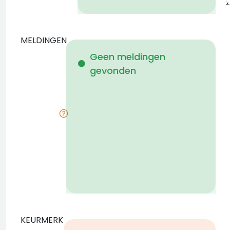
z
MELDINGEN
W
Geen meldingen
gevonden
i
KEURMERK