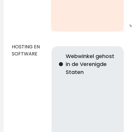
g
o
HOSTING EN
SOFTWARE
Webwinkel gehost
n
in de Verenigde
Staten
n
i
n