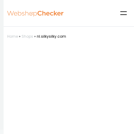
Home
»
Shops
»
nl.silkysilky.com