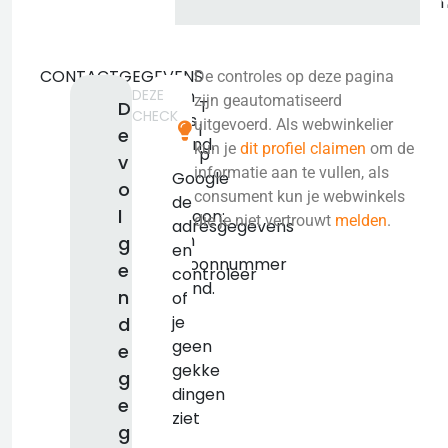
CONTACTGEGEVENS
De controles op deze pagina
DEZE
Geen
zijn geautomatiseerd
T
D
CHECK
adres
uitgevoerd. Als webwinkelier
i
e
bekend.
kun je
dit profiel claimen
om de
p
v
KVK:
informatie aan te vullen, als
Google
o
false
consument kun je webwinkels
de
l
Telefoon:
die je niet vertrouwt
melden
.
adresgegevens
Geen
g
en
telefoonnummer
e
controleer
bekend.
n
of
je
d
geen
e
gekke
g
dingen
e
ziet
g