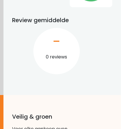
Review gemiddelde
–
0 reviews
Veilig & groen
Voor elke aankoop even