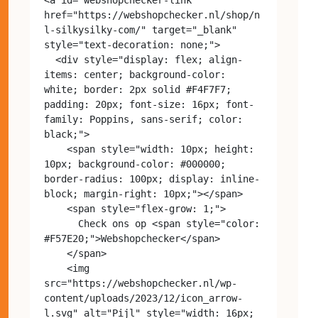
href="https://webshopchecker.nl/shop/n
l-silkysilky-com/" target="_blank" 
style="text-decoration: none;">

  <div style="display: flex; align-
items: center; background-color: 
white; border: 2px solid #F4F7F7; 
padding: 20px; font-size: 16px; font-
family: Poppins, sans-serif; color: 
black;">

    <span style="width: 10px; height: 
10px; background-color: #000000; 
border-radius: 100px; display: inline-
block; margin-right: 10px;"></span>

    <span style="flex-grow: 1;">

      Check ons op <span style="color: 
#F57E20;">Webshopchecker</span>

    </span>

    <img 
src="https://webshopchecker.nl/wp-
content/uploads/2023/12/icon_arrow-
l.svg" alt="Pijl" style="width: 16px; 