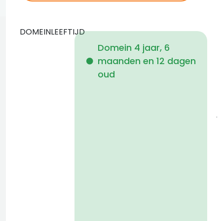
DOMEINLEEFTIJD
Domein 4 jaar, 6
maanden en 12 dagen
i
oud
j
a
t
D