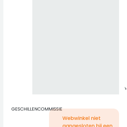
z
GESCHILLENCOMMISSIE
Webwinkel niet
aangesloten bij een