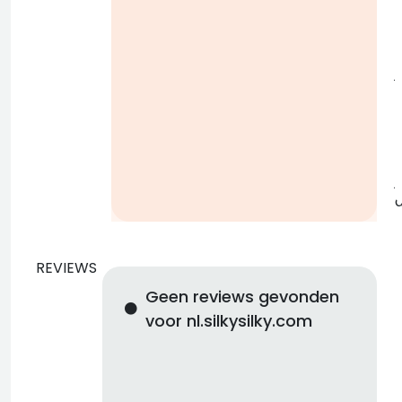
i
j
b
j
REVIEWS
Geen reviews gevonden
voor nl.silkysilky.com