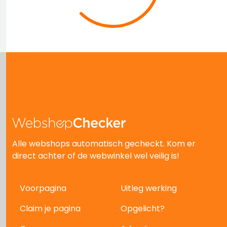
Alle webshops automatisch gecheckt. Kom er
direct achter of de webwinkel wel veilig is!
Voorpagina
Uitleg werking
Claim je pagina
Opgelicht?