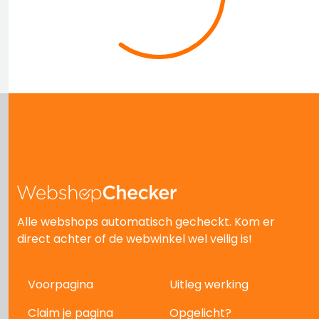
Alle webshops automatisch gecheckt. Kom er
direct achter of de webwinkel wel veilig is!
Voorpagina
Uitleg werking
Claim je pagina
Opgelicht?