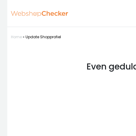
Home
»
Update Shopprofiel
Even geduld