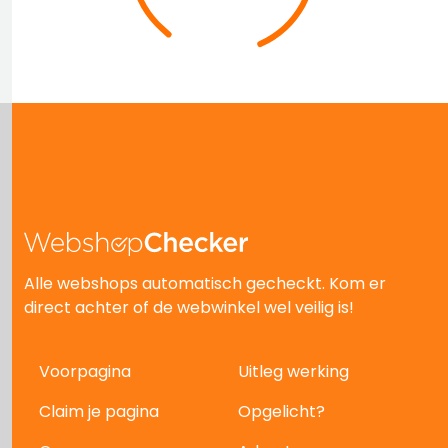
Alle webshops automatisch gecheckt. Kom er
direct achter of de webwinkel wel veilig is!
Voorpagina
Uitleg werking
Claim je pagina
Opgelicht?