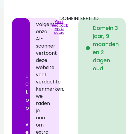
DOMEINLEEFTIJD
Geef
Volgens
feedback
Domein 3
op AI
onze
score
jaar, 9
AI-
i
maanden
scanner
en 2
vertoont
dagen
deze
website
oud
veel
L
verdachte
e
kenmerken,
t
we
o
raden
a
p
je
:
aan
t
v
om
D
e
extra