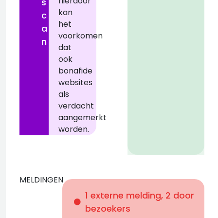
hierdoor
z
s
kan
c
het
a
voorkomen
n
dat
ook
bonafide
websites
als
verdacht
aangemerkt
worden.
MELDINGEN
+
1 externe melding, 2 door
z
bezoekers
b