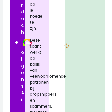
op
r
je
d
hoede
a
te
c
zijn.
h
t
Deze
v
scant
o
werkt
op
l
basis
i
g
van
e
veelvoorkomende
n
patronen
s
bij
A
dropshippers
i
en
-
scammers,