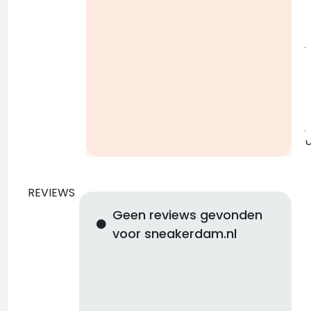
j
b
j
REVIEWS
Geen reviews gevonden
voor sneakerdam.nl
d