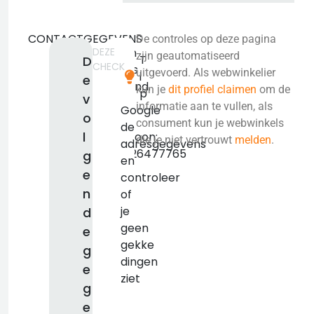
CONTACTGEGEVENS
De controles op deze pagina
DEZE
Geen
zijn geautomatiseerd
T
D
CHECK
adres
uitgevoerd. Als webwinkelier
i
e
bekend.
kun je
dit profiel claimen
om de
p
v
KVK:
informatie aan te vullen, als
Google
o
false
consument kun je webwinkels
de
l
Telefoon:
die je niet vertrouwt
melden
.
adresgegevens
+31626477765
g
en
e
controleer
n
of
je
d
geen
e
gekke
g
dingen
e
ziet
g
e