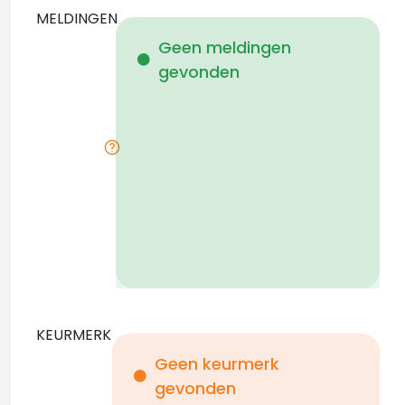
MELDINGEN
W
Geen meldingen
gevonden
i
KEURMERK
Geen keurmerk
gevonden
i