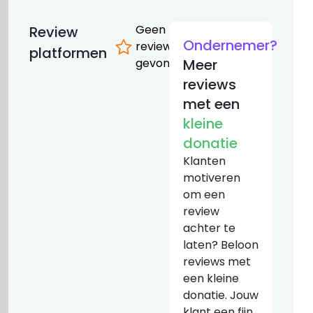
Geen
Review
Ondernemer?
reviews
platformen
gevonden
Meer
reviews
met een
kleine
donatie
Klanten
motiveren
om een
review
achter te
laten? Beloon
reviews met
een kleine
donatie. Jouw
klant een fijn