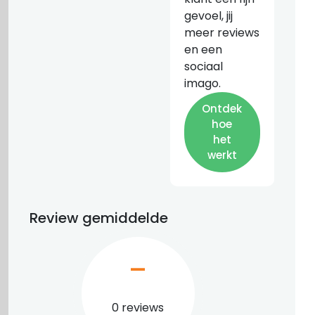
gevoel, jij
meer reviews
en een
sociaal
imago.
Ontdek
hoe
het
werkt
Review gemiddelde
–
0 reviews