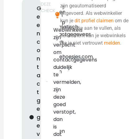
DEZE
We
zijn geautomatiseerd
T
G
CHECK
konden
uitgevoerd. Als webwinkelier
i
e
niet
kun je
dit profiel claimen
om de
p
e
automatisch
informatie aan te vullen, als
Webwinkels
n
contactgegevens
consument kun je webwinkels
zijn
c
vinden
die je niet vertrouwt
melden
.
verplicht
voor
o
om
mooiehoesjes.com.
n
contactgegevens
We
t
duidelijk
raden
te
a
je
vermelden,
c
aan
zijn
t
om
deze
g
deze
goed
e
zelf
verstopt,
op
g
dan
te
e
is
zoeken
v
dat
en