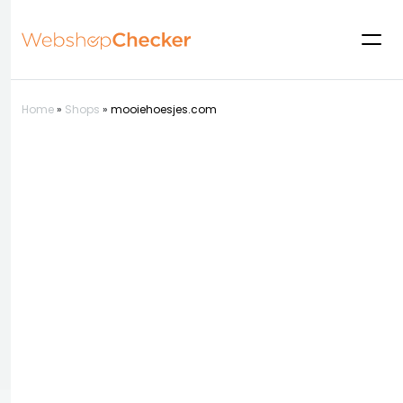
Home
»
Shops
»
mooiehoesjes.com