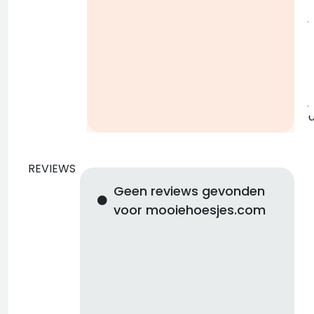
j
b
j
REVIEWS
Geen reviews gevonden
voor mooiehoesjes.com
d