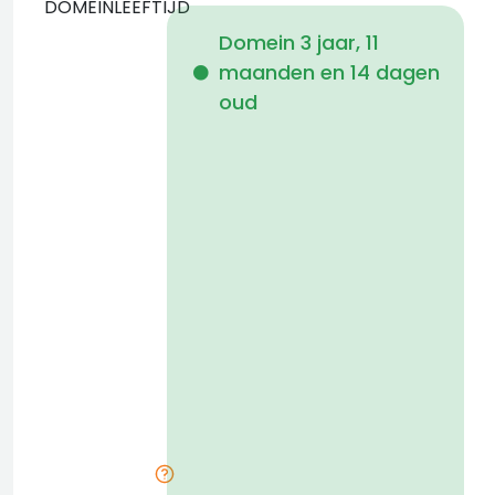
DOMEINLEEFTIJD
Domein 3 jaar, 11
maanden en 14 dagen
i
oud
a
t
D