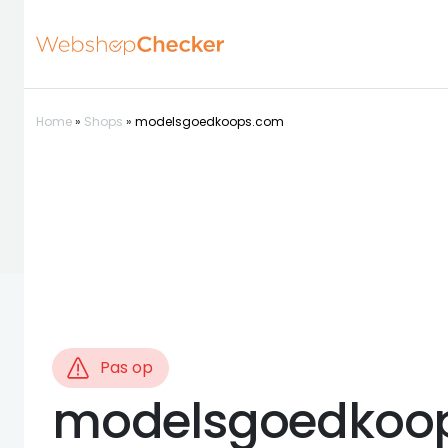
Home
»
Shops
»
modelsgoedkoops.com
Pas op
modelsgoedkoo