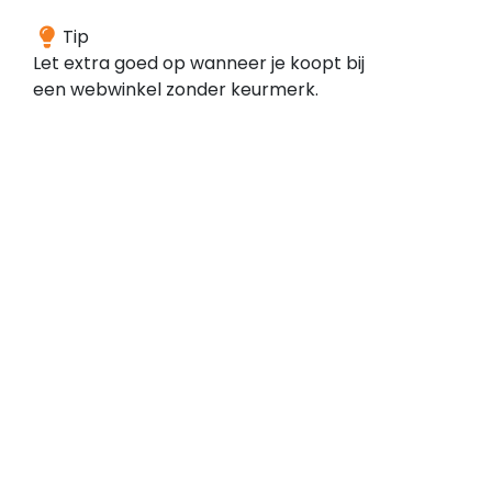
Deze
Tip
webwinkel
Let extra goed op wanneer je koopt bij
is
een webwinkel zonder keurmerk.
volgens
onze
gegevens
niet
aangesloten
bij
een
keurmerk.
Dit
wil
niet
zeggen
dat
de
webwinkel