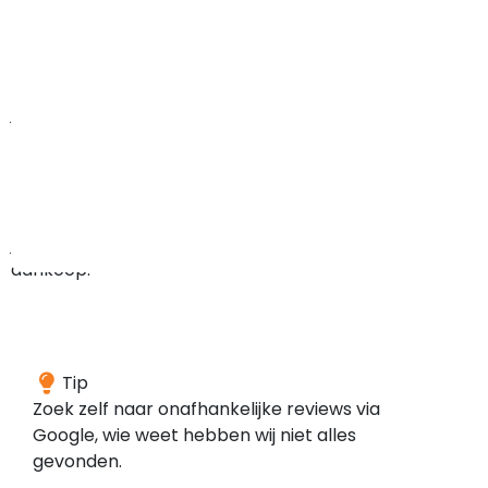
onbetrouwbaar
is,
wel
dat
je
minder
zekerheden
hebt
bij
je
aankoop.
We
Tip
konden
Zoek zelf naar onafhankelijke reviews via
geen
Google, wie weet hebben wij niet alles
reviews
gevonden.
vinden