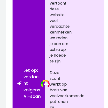
vertoont
deze
website
veel
verdachte
kenmerken,
we raden
je aan om
extra op
je hoede
te zijn.
Let op:
Deze
verdac
scant
ht
werkt op
volgens
basis van
veelvoorkomende
Ai-scan
patronen
bij