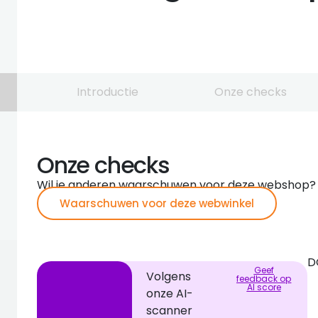
Introductie
Onze checks
Onze checks
Wil je anderen waarschuwen voor deze webshop?
Waarschuwen voor deze webwinkel
D
Geef
Volgens
feedback op
AI score
onze AI-
scanner