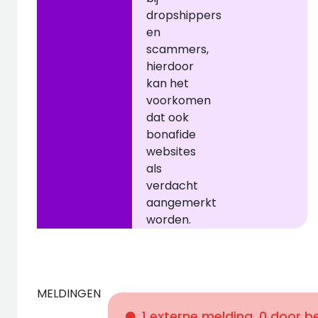
dropshippers
en
scammers,
hierdoor
kan het
voorkomen
dat ook
bonafide
websites
als
verdacht
aangemerkt
worden.
MELDINGEN
1 externe melding, 0 door 