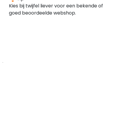
zijn
melding
Kies bij twijfel liever voor een bekende of
meldingen
bij
goed beoordeelde webshop.
bekend
de
bij
Zwarte
externe
Lijst
bronnen,
domeinen
we
raden
je
aan
om
deze
meldingen
goed
te
bestuderen.
Koop
alleen
als