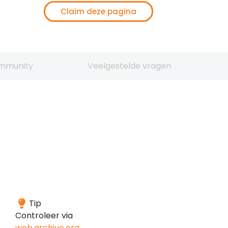
Claim deze pagina
mmunity
Veelgestelde vragen
Het
Tip
domein
Controleer via
is
web.archive.org