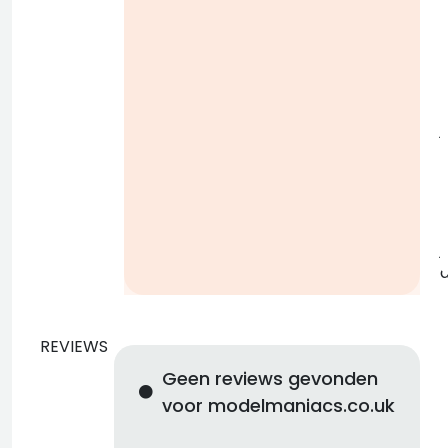
i
j
b
j
REVIEWS
Geen reviews gevonden
voor modelmaniacs.co.uk