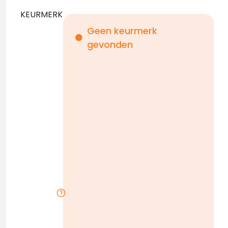
KEURMERK
Geen keurmerk
gevonden
i
n
b
D
w
n