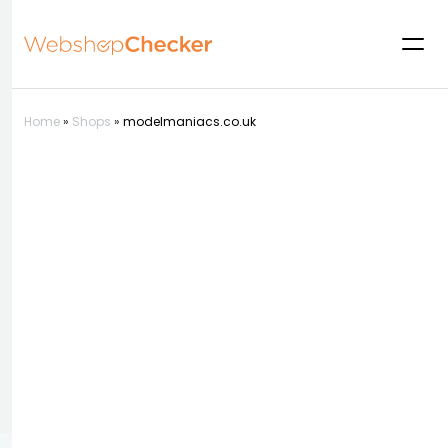
Home
»
Shops
»
modelmaniacs.co.uk