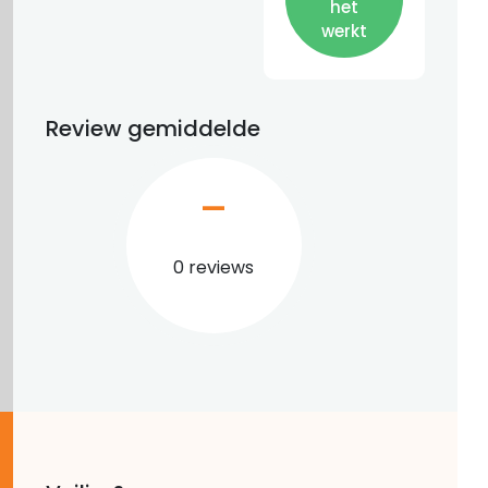
het
werkt
Review gemiddelde
–
0 reviews