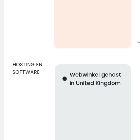
g
o
HOSTING EN
SOFTWARE
Webwinkel gehost
in United Kingdom
n
i