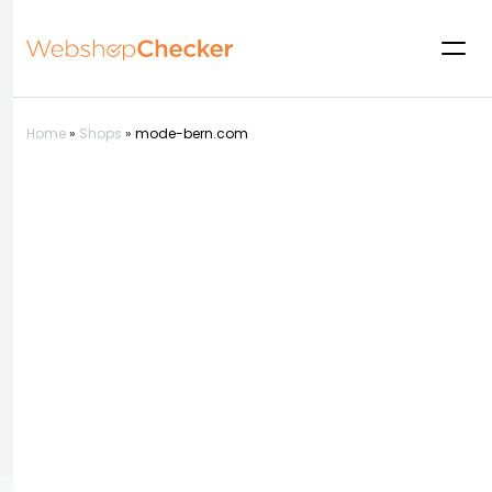
Home
»
Shops
»
mode-bern.com