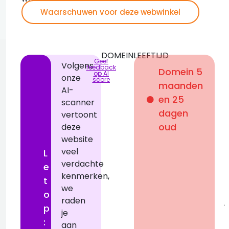
Waarschuwen voor deze webwinkel
DOMEINLEEFTIJD
Geef
Volgens
feedback
Domein 5
op AI
onze
score
maanden
AI-
i
en 25
scanner
dagen
vertoont
oud
deze
1
website
f
veel
L
verdachte
e
kenmerken,
i
t
we
r
o
raden
j
p
je
:
aan