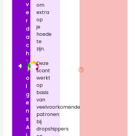
v
om
e
extra
op
r
je
d
hoede
r
a
te
c
zijn.
h
t
Deze
v
scant
o
werkt
op
l
basis
g
van
e
veelvoorkomende
n
patronen
s
bij
A
dropshippers
i