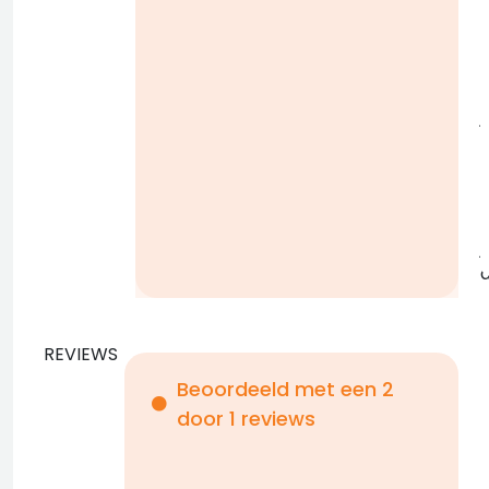
i
j
b
j
REVIEWS
Beoordeeld met een 2
door 1 reviews