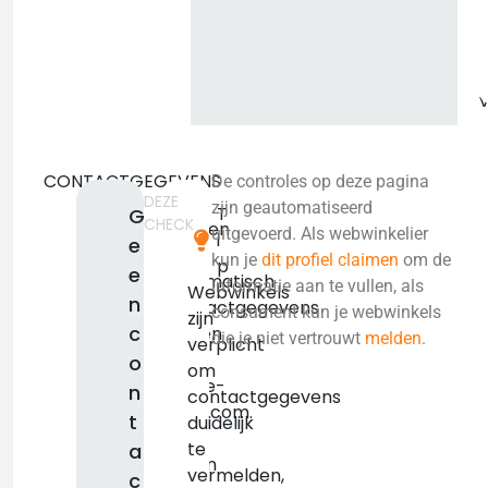
CONTACTGEGEVENS
De controles op deze pagina
DEZE
We
zijn geautomatiseerd
T
G
CHECK
konden
uitgevoerd. Als webwinkelier
i
e
niet
kun je
dit profiel claimen
om de
p
e
automatisch
informatie aan te vullen, als
Webwinkels
n
contactgegevens
consument kun je webwinkels
zijn
c
vinden
die je niet vertrouwt
melden
.
verplicht
voor
o
om
mode-
n
contactgegevens
bern.com.
t
duidelijk
We
te
a
raden
vermelden,
c