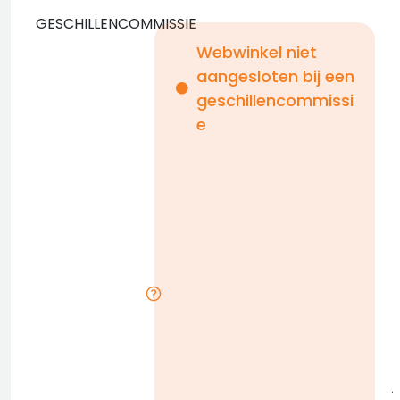
GESCHILLENCOMMISSIE
Webwinkel niet
aangesloten bij een
i
geschillencommissi
e
n
b
D
l
j