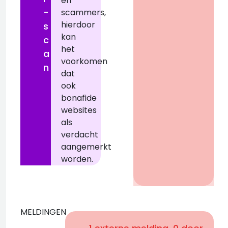
en
-
scammers,
hierdoor
s
kan
c
het
a
voorkomen
n
dat
ook
bonafide
websites
als
verdacht
aangemerkt
worden.
MELDINGEN