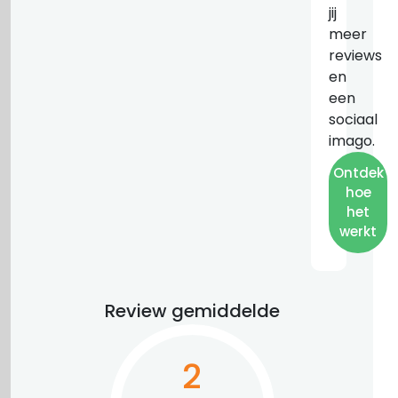
jij
meer
reviews
en
een
sociaal
imago.
Ontdek
hoe
het
werkt
Review gemiddelde
2