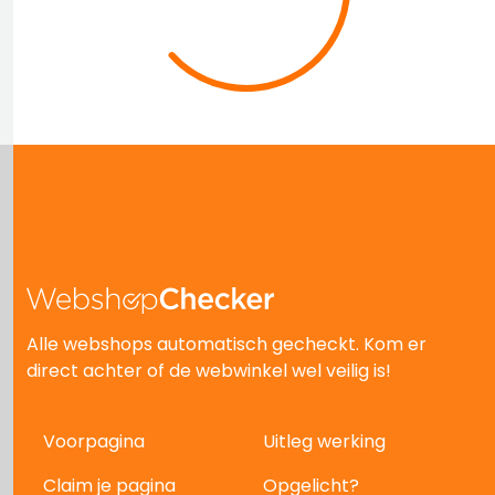
Alle webshops automatisch gecheckt. Kom er
direct achter of de webwinkel wel veilig is!
Voorpagina
Uitleg werking
Claim je pagina
Opgelicht?