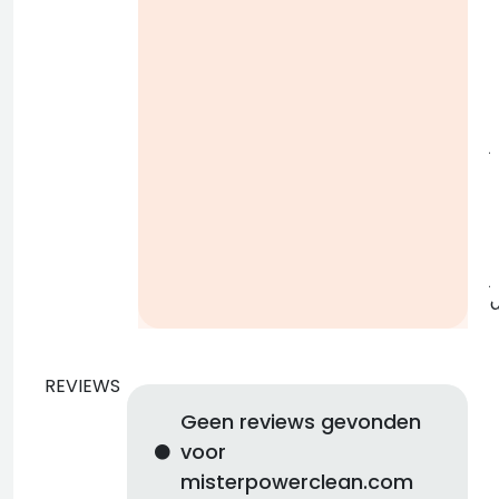
i
j
b
j
REVIEWS
Geen reviews gevonden
voor
misterpowerclean.com