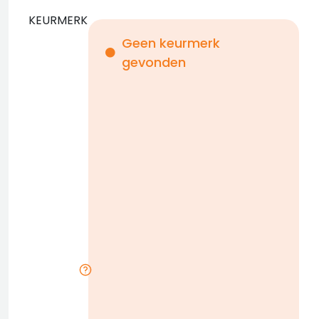
KEURMERK
Geen keurmerk
gevonden
i
n
b
D
w
n