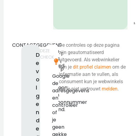
b
CONTACTGEGEVENS
De controles op deze pagina
DEZE
Geen
zijn geautomatiseerd
T
D
CHECK
adres
uitgevoerd. Als webwinkelier
i
e
bekend.
kun je
dit profiel claimen
om de
p
v
KVK:
informatie aan te vullen, als
Google
o
false
consument kun je webwinkels
de
l
Telefoon:
die je niet vertrouwt
melden
.
adresgegevens
Geen
g
en
telefoonnummer
e
controleer
bekend.
n
of
je
d
geen
e
gekke