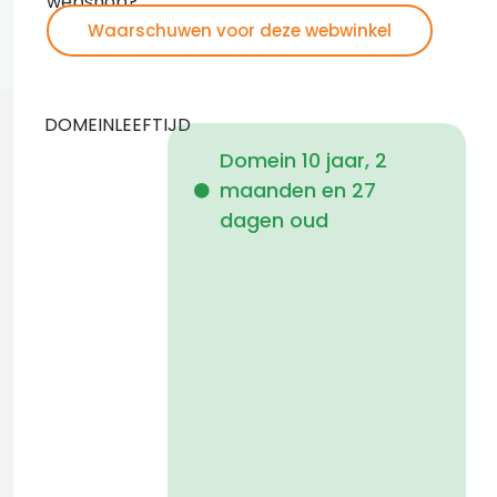
webshop?
Waarschuwen voor deze webwinkel
DOMEINLEEFTIJD
Domein 10 jaar, 2
maanden en 27
i
dagen oud
1
a
t