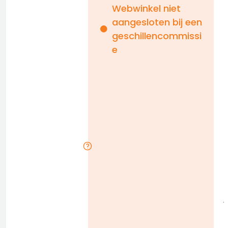
Webwinkel niet
aangesloten bij een
i
geschillencommissi
e
n
b
D
l
j