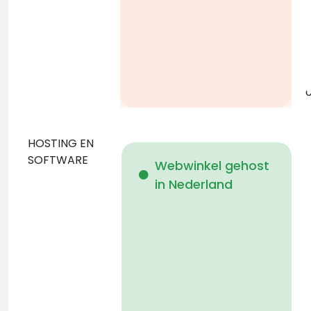
g
o
HOSTING EN
D
SOFTWARE
Webwinkel gehost
in Nederland
b
p
D