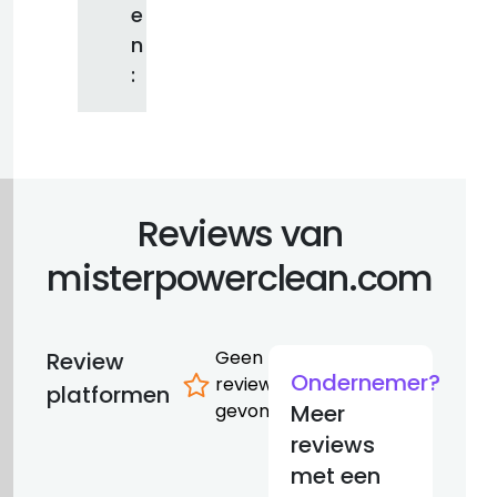
e
n
:
Reviews van
misterpowerclean.com
Geen
Review
Ondernemer?
reviews
platformen
gevonden
Meer
reviews
met een