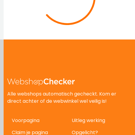
Alle webshops automatisch gecheckt. Kom er
direct achter of de webwinkel wel veilig is!
Voorpagina
Uitleg werking
Claim je pagina
Opgelicht?